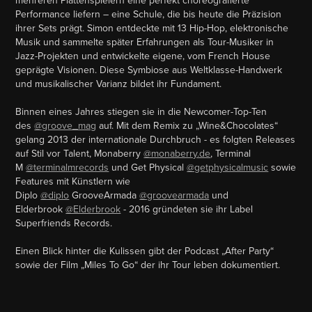
mehreren Plattenspielern eine perfekt choreografierte
Performance liefern – eine Schule, die bis heute die Präzision
ihrer Sets prägt. Simon entdeckte mit 13 Hip-Hop, elektronische
Musik und sammelte später Erfahrungen als Tour-Musiker in
Jazz-Projekten und entwickelte eigene, vom French House
geprägte Visionen. Diese Symbiose aus Weltklasse-Handwerk
und musikalischer Varianz bildet ihr Fundament.
Binnen eines Jahres stiegen sie in die Newcomer-Top-Ten
des
@groove_mag
auf. Mit dem Remix zu „Wine&Chocolates“
gelang 2013 der internationale Durchbruch - es folgten Releases
auf Stil vor Talent, Monaberry
@monaberry.de
, Terminal
M
@terminalmrecords
und Get Physical
@getphysicalmusic
sowie
Features mit Künstlern wie
Diplo
@diplo
GrooveArmada
@groovearmada
und
Elderbrook
@Elderbrook
- 2016 gründeten sie ihr Label
Superfriends Records.
Einen Blick hinter die Kulissen gibt der Podcast „After Party“
sowie der Film „Miles To Go“ der ihr Tour leben dokumentiert.