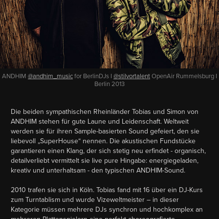
ANDHIM
@andhim_music
for BerlinDJs I
@stilvortalent
OpenAir Rummelsburg I
Berlin 2013
Die beiden sympathischen Rheinländer Tobias und Simon von
ANDHIM stehen für gute Laune und Leidenschaft. Weltweit
werden sie für ihren Sample-basierten Sound gefeiert, den sie
liebevoll „SuperHouse“ nennen. Die akustischen Fundstücke
garantieren einen Klang, der sich stetig neu erfindet - organisch,
detailverliebt vermittelt sie live pure Hingabe: energiegeladen,
kreativ und unterhaltsam - den typischen ANDHIM-Sound.
2010 trafen sie sich in Köln. Tobias fand mit 16 über ein DJ-Kurs
zum Turntablism und wurde Vizeweltmeister – in dieser
Kategorie müssen mehrere DJs synchron und hochkomplex an