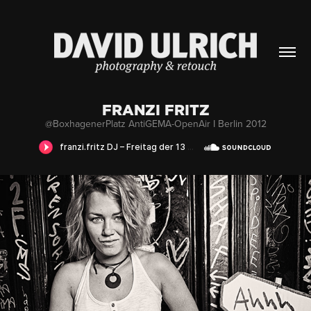
FRANZI FRITZ
@BoxhagenerPlatz AntiGEMA-OpenAir I Berlin 2012