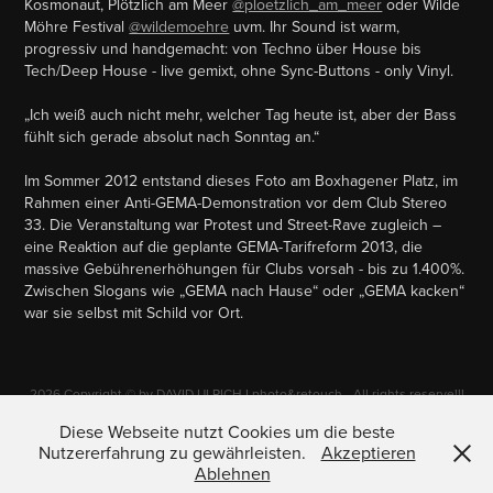
Kosmonaut, Plötzlich am Meer
@ploetzlich_am_meer
oder Wilde
Möhre Festival
@wildemoehre
uvm. Ihr Sound ist warm,
progressiv und handgemacht: von Techno über House bis
Tech/Deep House - live gemixt, ohne Sync-Buttons - only Vinyl.
„Ich weiß auch nicht mehr, welcher Tag heute ist, aber der Bass
fühlt sich gerade absolut nach Sonntag an.“
Im Sommer 2012 entstand dieses Foto am Boxhagener Platz, im
Rahmen einer Anti-GEMA-Demonstration vor dem Club Stereo
33. Die Veranstaltung war Protest und Street-Rave zugleich –
eine Reaktion auf die geplante GEMA-Tarifreform 2013, die
massive Gebührenerhöhungen für Clubs vorsah - bis zu 1.400%.
Zwischen Slogans wie „GEMA nach Hause“ oder „GEMA kacken“
war sie selbst mit Schild vor Ort.
2026 Copyright © by DAVID ULRICH I photo&retouch - All rights reserve!!!
Any commercial usage, reproduction, storing, modification, performing in
any media or forwarding of the images of this site (i.e. without the written
Diese Webseite nutzt Cookies um die beste
permission of the photographer) is strictly forbidden and will be
Nutzererfahrung zu gewährleisten.
Akzeptieren
prosecuted.
Ablehnen