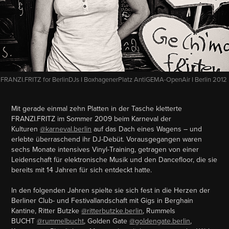
FRANZI.FRITZ for BerlinDJs I BoxhagenerPlatz AntiGEMA-OpenAir I Berlin 2012
Mit gerade einmal zehn Platten in der Tasche kletterte
FRANZI.FRITZ im Sommer 2009 beim Karneval der
Kulturen
@karneval.berlin
auf das Dach eines Wagens – und
erlebte überraschend ihr DJ-Debüt. Vorausgegangen waren
sechs Monate intensives Vinyl-Training, getragen von einer
Leidenschaft für elektronische Musik und den Dancefloor, die sie
bereits mit 14 Jahren für sich entdeckt hatte.
In den folgenden Jahren spielte sie sich fest in die Herzen der
Berliner Club- und Festivallandschaft mit Gigs in Berghain
Kantine, Ritter Butzke
@ritterbutzke.berlin
, Rummels
BUCHT
@rummelbucht
, Golden Gate
@goldengate.berlin
,