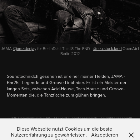
JAMA
@jamadeejay
for BerlinDJs I This IS The END -
@neu.stock.land
OpenAir I
Berlin 2012
Soundtechnidch gesehen ist er einer meiner Helden, JAMA -
Bar25 - Legende und Groove-Liebhaber. Er ist ein Meister der
langen Sets, zwischen Acid-House, Tech-House und Groove-
Momenten die, die Tanzfläche zum glühen bringen.
2026 Copyright © by DAVID ULRICH I photo&retouch - All rights reserve!!!
Any commercial usage, reproduction, storing, modification, performing in
any media or forwarding of the images of this site (i.e. without the written
Diese Webseite nutzt Cookies um die beste
permission of the photographer) is strictly forbidden and will be
Nutzererfahrung zu gewährleisten.
Akzeptieren
prosecuted.