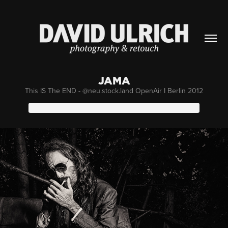
JAMA
This IS The END - @neu.stock.land OpenAir I Berlin 2012