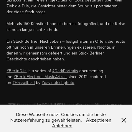
BLNDJs ist ein freies Projekt, das ich 2012 gestartet habe. Mein
Ziel: die DJs, die Gesichter hinter dem Sound zu porträtieren,
der diese Stadt prägt.
Mehr als 150 Künstler habe ich bereits fotografiert, und die Reise
ist noch lange nicht zu Ende.
Ein Stück Berliner Nachtleben – festgehalten an Orten, die heute
oft nur noch in unseren Erinnerungen existieren. Nächte, in
denen wir gemeinsam gefeiert und ein Stück Berliner
Geschichte geschrieben haben.
#BerlinDJs
is a series of
#DarkPortraits
documenting
the
#BerlinElectronicMusicArtists
since 2012, captured
on
#Hasselblad
by
#davidulrichphoto
2026 Copyright © by DAVID ULRICH I photo&retouch - All rights reserve!!!
Any commercial usage, reproduction, storing, modification, performing in
any media or forwarding of the images of this site (i.e. without the written
Diese Webseite nutzt Cookies um die beste
permission of the photographer) is strictly forbidden and will be
Nutzererfahrung zu gewährleisten.
Akzeptieren
prosecuted.
Ablehnen